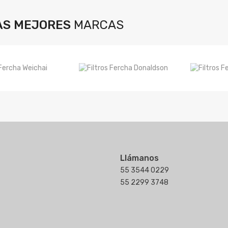
AS MEJORES
MARCAS
Llámanos
55 3544 0229
55 2299 3748