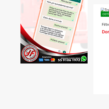
COTÍZALO EN WHATS
COT
Filtro De Aire Radialseal
Filt
Donaldson
Do