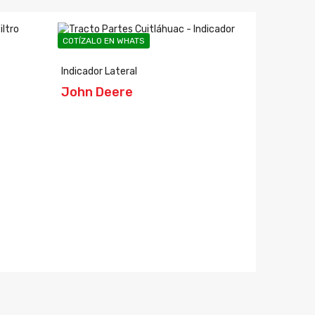
COTÍZALO EN WHATS
COTÍZALO EN
Indicador Lateral
Regulador 
John Deere
Leroy S