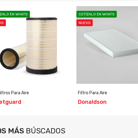
ÍZALO EN WHATS
COTÍZALO EN WHATS
VO
NUEVO
Filtros Para Aire
Filtro Para Aire
eetguard
Donaldson
OS MÁS
BÚSCADOS