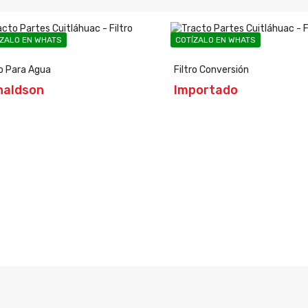
ÍZALO EN WHATS
COTÍZALO EN WHATS
ro Para Agua
Filtro Conversión
naldson
Importado