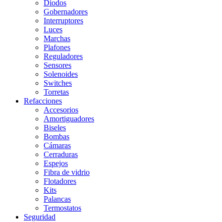
Diodos
Gobernadores
Interruptores
Luces
Marchas
Plafones
Reguladores
Sensores
Solenoides
Switches
Torretas
Refacciones
Accesorios
Amortiguadores
Biseles
Bombas
Cámaras
Cerraduras
Espejos
Fibra de vidrio
Flotadores
Kits
Palancas
Termostatos
Seguridad