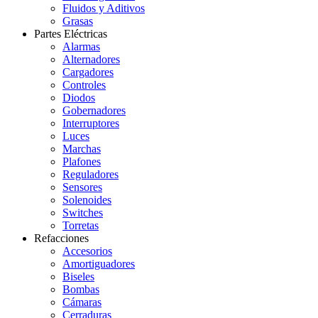
Fluidos y Aditivos
Grasas
Partes Eléctricas
Alarmas
Alternadores
Cargadores
Controles
Diodos
Gobernadores
Interruptores
Luces
Marchas
Plafones
Reguladores
Sensores
Solenoides
Switches
Torretas
Refacciones
Accesorios
Amortiguadores
Biseles
Bombas
Cámaras
Cerraduras