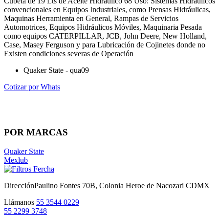
Cubeta de 19 Lts de Aceite Hidráulico 68 Uso: Sistemas Hidráulicos
convencionales en Equipos Industriales, como Prensas Hidráulicas,
Maquinas Herramienta en General, Rampas de Servicios
Automotrices, Equipos Hidráulicos Móviles, Maquinaria Pesada
como equipos CATERPILLAR, JCB, John Deere, New Holland,
Case, Masey Ferguson y para Lubricación de Cojinetes donde no
Existen condiciones severas de Operación
Quaker State - qua09
Cotizar por Whats
POR MARCAS
Quaker State
Mexlub
Dirección
Paulino Fontes 70B, Colonia Heroe de Nacozari CDMX
Llámanos
55 3544 0229
55 2299 3748