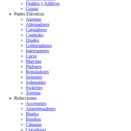
Fluidos y Aditivos
Grasas
Partes Eléctricas
Alarmas
Alternadores
Cargadores
Controles
Diodos
Gobernadores
Interruptores
Luces
Marchas
Plafones
Reguladores
Sensores
Solenoides
Switches
Torretas
Refacciones
Accesorios
Amortiguadores
Biseles
Bombas
Cámaras
Cerraduras