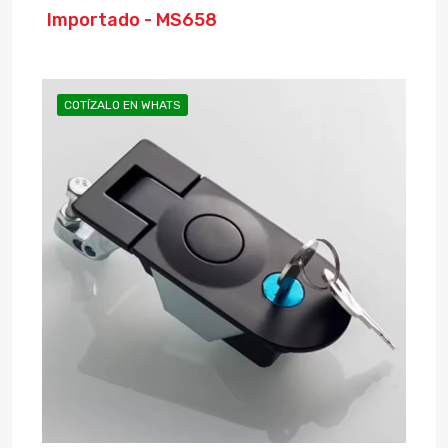
Importado - MS658
COTÍZALO EN WHATS