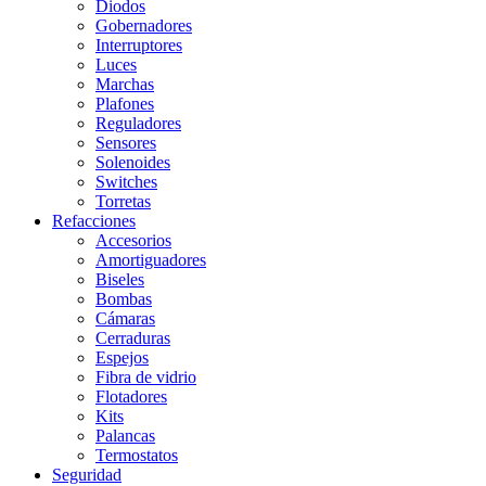
Diodos
Gobernadores
Interruptores
Luces
Marchas
Plafones
Reguladores
Sensores
Solenoides
Switches
Torretas
Refacciones
Accesorios
Amortiguadores
Biseles
Bombas
Cámaras
Cerraduras
Espejos
Fibra de vidrio
Flotadores
Kits
Palancas
Termostatos
Seguridad