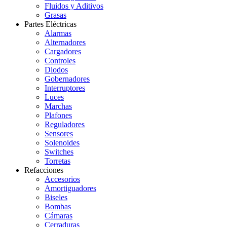
Fluidos y Aditivos
Grasas
Partes Eléctricas
Alarmas
Alternadores
Cargadores
Controles
Diodos
Gobernadores
Interruptores
Luces
Marchas
Plafones
Reguladores
Sensores
Solenoides
Switches
Torretas
Refacciones
Accesorios
Amortiguadores
Biseles
Bombas
Cámaras
Cerraduras