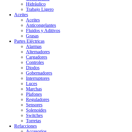
Hidráulico
Trabajo Ligero
Aceites
Aceites
Anticongelantes
Fluidos y Aditivos
Grasas
Partes Eléctricas
Alarmas
Alternadores
Cargadores
Controles
Diodos
Gobernadores
Interruptores
Luces
Marchas
Plafones
Reguladores
Sensores
Solenoides
Switches
Torretas
Refacciones
Accesorios