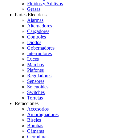
Fluidos y Aditivos
Grasas
Partes Eléctricas
Alarmas
Alternadores
Cargadores
Controles
Diodos
Gobernadores
Interruptores
Luces
Marchas
Plafones
Reguladores
Sensores
Solenoides
Switches
Torretas
Refacciones
Accesorios
Amortiguadores
Biseles
Bombas
Cámaras
Cerraduras