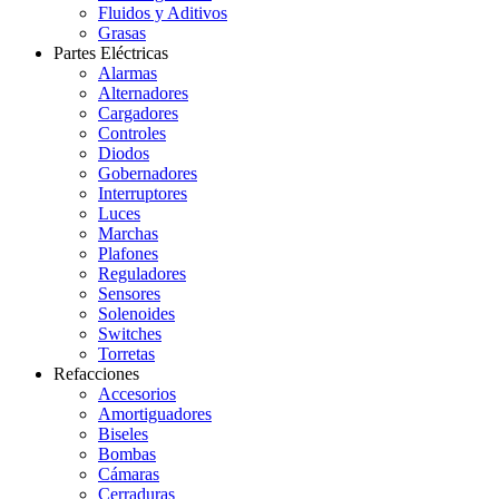
Fluidos y Aditivos
Grasas
Partes Eléctricas
Alarmas
Alternadores
Cargadores
Controles
Diodos
Gobernadores
Interruptores
Luces
Marchas
Plafones
Reguladores
Sensores
Solenoides
Switches
Torretas
Refacciones
Accesorios
Amortiguadores
Biseles
Bombas
Cámaras
Cerraduras