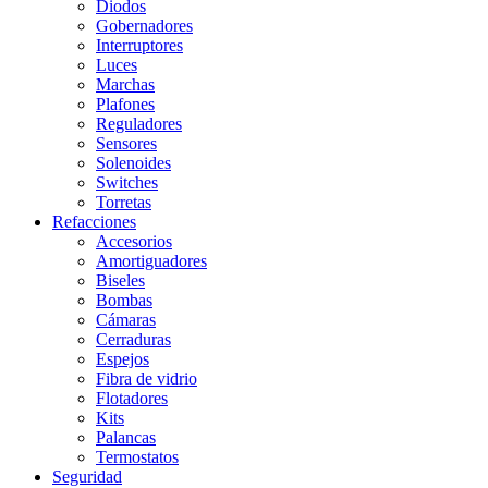
Diodos
Gobernadores
Interruptores
Luces
Marchas
Plafones
Reguladores
Sensores
Solenoides
Switches
Torretas
Refacciones
Accesorios
Amortiguadores
Biseles
Bombas
Cámaras
Cerraduras
Espejos
Fibra de vidrio
Flotadores
Kits
Palancas
Termostatos
Seguridad